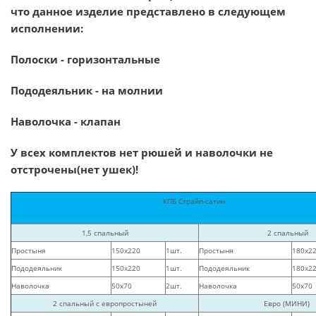
что данное изделие представлено в следующем
исполнении:
Полоски - горизонтальные
Пододеяльник - на молнии
Наволочка - клапан
У всех комплектов нет рюшей и наволочки не
отстрочены(нет ушек)!
КПБ Страйп-сатин
1,5 спальный
2 спальный
Простыня
150х220
1шт.
Простыня
180х2
Пододеяльник
150х220
1шт.
Пододеяльник
180х2
Наволочка
50х70
2шт.
Наволочка
50х70
2 спальный с европростыней
Евро (МИНИ)