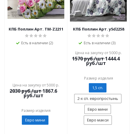
КПБ Поплин Арт. TM-Z2211
КПБ Поплин Арт. y5d2258
Есть в наличии (2)
Есть в наличии (3)
Цена на закупку от 5000 р.
1570
руб./шт
1444.4
руб./шт
Размер изделия
Цена на закупку от 5000 р.
1,5 сп.
2030
руб./шт
1867.6
руб./шт
2-х сп. европростынь
Евро мини
Размер изделия
Евро мини
Евро макси