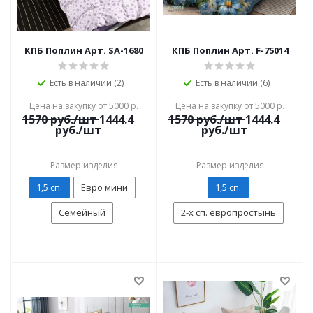
КПБ Поплин Арт. SA-1680
КПБ Поплин Арт. F-75014
Есть в наличии (2)
Есть в наличии (6)
Цена на закупку от 5000 р.
Цена на закупку от 5000 р.
1570
руб./шт
1444.4
1570
руб./шт
1444.4
руб./шт
руб./шт
Размер изделия
Размер изделия
1,5 сп.
Евро мини
1,5 сп.
Семейный
2-х сп. европростынь