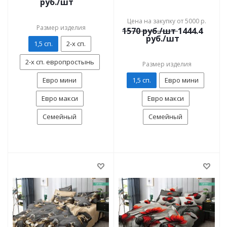
руб./шт
Цена на закупку от 5000 р.
Размер изделия
1570
руб./шт
1444.4
руб./шт
1,5 сп.
2-х сп.
2-х сп. европростынь
Размер изделия
Евро мини
1,5 сп.
Евро мини
Евро макси
Евро макси
Семейный
Семейный